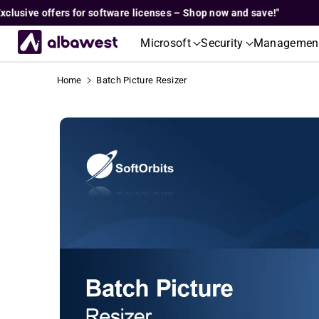
Skip To
sive offers for software licenses – Shop now and save!"
"Ex
Content
Microsoft
Security
Managemen
Home
Batch Picture Resizer
Skip To
Product
Informati
On