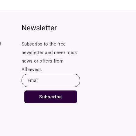
Newsletter
lick to completion.
s
Subscribe to the free
newsletter and never miss
news or offers from
Albawest.
Email
Subscribe