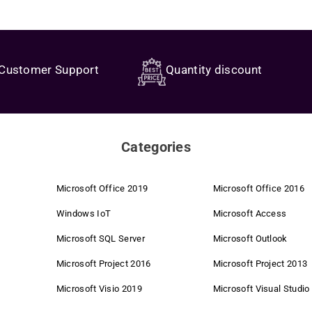
the desired size, and start the process. Your photos will be processed quick
ne who regularly optimizes images for websites or social networks. The
Batc
re trading and targeted bundling of volume licenses, we secure strong purch
Customer Support
Quantity discount
g
with this versatile tool. You will be amazed at how much easier your wor
 costs are completely eliminated. We pass these savings directly on to you.
ove your image editing workflow!
butors enable direct purchasing – without intermediaries, with exclusive co
Categories
or fair conditions, no matter where you shop.
Microsoft Office 2019
Microsoft Office 2016
m ordering to customer service. This saves time and costs.
Windows IoT
Microsoft Access
Microsoft SQL Server
Microsoft Outlook
ecommendations from satisfied customers – for us, that's the best advertis
Microsoft Project 2016
Microsoft Project 2013
Microsoft Visio 2019
Microsoft Visual Studio
 why we work with a lean profit margin and offer you fair prices permanently.