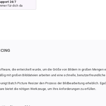
o
o
upport 24/7
mmer für dich da
r
r
B
B
a
a
t
t
c
c
h
h
P
P
i
i
c
c
t
t
ICING
u
u
r
r
e
e
R
R
oftware, die entwickelt wurde, um die Größe von Bildern in großen Mengen ef
e
e
ßig mit großen Bilddateien arbeiten und eine schnelle, benutzerfreundliche
s
s
i
i
eunigt Batch Picture Resizer den Prozess der Bildbearbeitung erheblich. Egal
z
z
re bietet die nötigen Werkzeuge, um Ihre Anforderungen zu erfüllen.
e
e
r
r