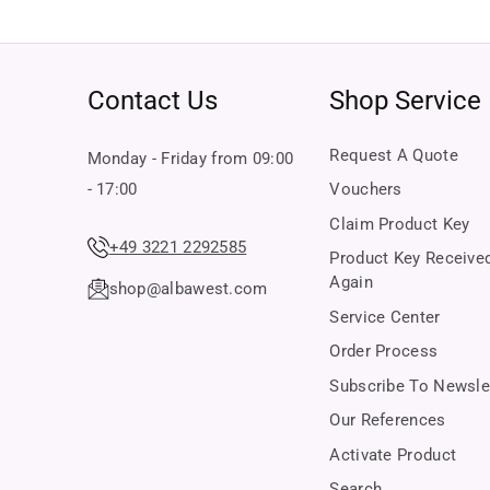
Safety & quality – our promise 
Verified original software
All products are checked and verified before shipping. Yo
Contact Us
Shop Service
Certified shop security
With buyer protection up to €20,000 through Trusted Shop
Request A Quote
Monday - Friday from 09:00
If you have any questions or concerns, our customer servi
- 17:00
Vouchers
Claim Product Key
+49 3221 2292585
Product Key Receive
Again
shop@albawest.com
Service Center
Order Process
Subscribe To Newsle
Our References
Activate Product
Search