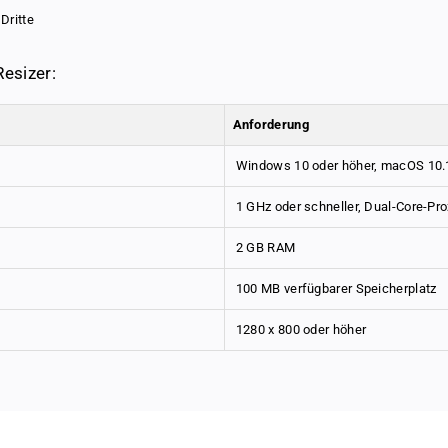
Dritte
esizer:
Anforderung
Windows 10 oder höher, macOS 10.
1 GHz oder schneller, Dual-Core-Pr
2 GB RAM
100 MB verfügbarer Speicherplatz
1280 x 800 oder höher
& customer-oriented
t system that offers you the best quality at fair conditions. We rely on sma
ly adjust the size of your images. This handy tool allows you to edit multiple