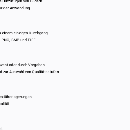
he Hinzufügen von Bildern
vor der Anwendung
in einem einzigen Durchgang
G, PNG, BMP und TIFF
rozent oder durch Vorgaben
nd zur Auswahl von Qualitätsstufen
extüberlagerungen
alität
it