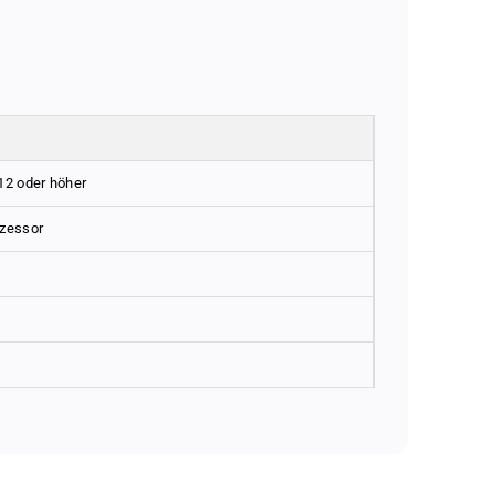
12 oder höher
ozessor
rt strategies, modern technology, and genuine
 photos at once, saving you valuable time and effort.