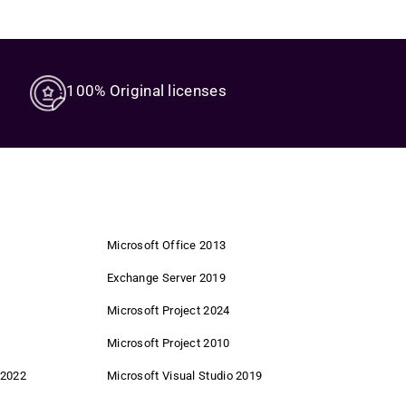
ly and reliably.
h Picture Resizer
supports various image formats while
asing advantages for ourselves – and for you.
100% Original licenses
k becomes.
nditions.
Microsoft Office 2013
Exchange Server 2019
Microsoft Project 2024
ing.
Microsoft Project 2010
 2022
Microsoft Visual Studio 2019