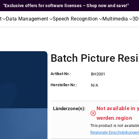
clusive offers for software licenses – Shop now and save!"
t
Data Management
Speech Recognition
Multimedia
3D
Batch Picture Resi
Artikel-Nr.:
BH2001
Hersteller-Nr.:
N/A
Not available in 
Länderzone(n):
werden.region
This product is not availabl
Regionale Einschränkungen