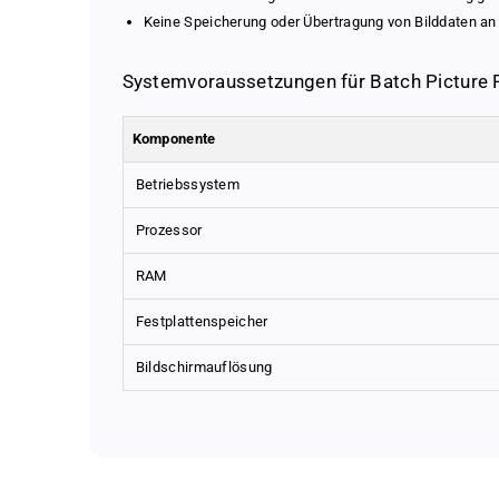
Keine Speicherung oder Übertragung von Bilddaten an 
Systemvoraussetzungen für Batch Picture R
Komponente
Betriebssystem
Prozessor
RAM
Festplattenspeicher
Bildschirmauflösung
Batch Picture Resizer
Our pricing – fair, transparent 
With the
What's behind our prices? Quite simply: a well-thought-ou
Batch Picture Resizer
, you can easily and quick