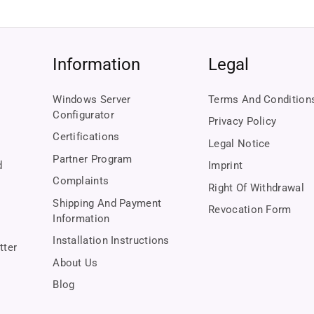
to you
u receive only original, flawless software.
Information
Legal
s and EHI certification, we guarantee you a secure purchase from the first c
Windows Server
Terms And Condition
Configurator
ce is always here for you – fast, personal, and reliable.
Privacy Policy
Certifications
Legal Notice
Partner Program
d
Imprint
Complaints
Right Of Withdrawal
Shipping And Payment
Revocation Form
Information
Installation Instructions
tter
About Us
Blog