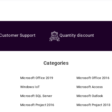
t system that offers you the best quality at fair conditions. We rely on sma
imate
, you get a powerful software solution specifically designed for archit
receive the key and can enter it right away. Confirm, start, and the software 
re trading and targeted bundling of volume licenses, we secure strong purch
g a reliable platform for
3D visualization, planning, and creative design
. Ide
Customer Support
Quantity discount
 and seamless integration
into your existing projects. This saves you valuabl
 costs are completely eliminated. We pass these savings directly on to you.
e your design processes to a new level – for more efficiency and creative 
butors enable direct purchasing – without intermediaries, with exclusive co
Categories
or fair conditions, no matter where you shop.
Microsoft Office 2019
Microsoft Office 2016
m ordering to customer service. This saves time and costs.
Windows IoT
Microsoft Access
Microsoft SQL Server
Microsoft Outlook
ecommendations from satisfied customers – for us, that's the best advertis
Microsoft Project 2016
Microsoft Project 2013