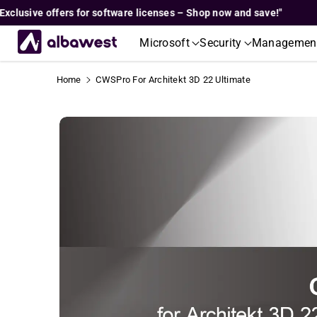
Skip To
usive offers for software licenses – Shop now and save!"
"E
Content
Microsoft
Security
Managemen
Home
CWSPro For Architekt 3D 22 Ultimate
Skip To
Product
Informati
On