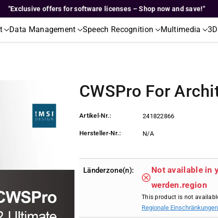
xclusive offers for software licenses – Shop now and save!"
t
Data Management
Speech Recognition
Multimedia
3D
CWSPro For Archit
Artikel-Nr.:
241822866
Hersteller-Nr.:
N/A
Not available in 
Länderzone(n):
werden.region
This product is not availabl
Regionale Einschränkungen