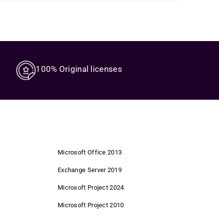
rt strategies, modern technology, and genuine
ects and designers. This allows you to implement your
is fully available to you.
asing advantages for ourselves – and for you.
al for those who prefer innovative and flexible solutions.
100% Original licenses
e time and resources when implementing your ideas.
freedom.
nditions.
Microsoft Office 2013
Exchange Server 2019
Microsoft Project 2024
ing.
Microsoft Project 2010