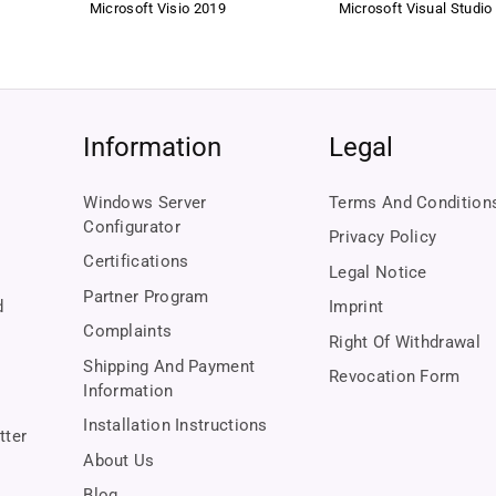
Microsoft Visio 2019
Microsoft Visual Studio
 why we work with a lean profit margin and offer you fair prices permanently.
to you
u receive only original, flawless software.
Information
Legal
s and EHI certification, we guarantee you a secure purchase from the first c
Windows Server
Terms And Condition
Configurator
ce is always here for you – fast, personal, and reliable.
Privacy Policy
Certifications
Legal Notice
Partner Program
d
Imprint
Complaints
Right Of Withdrawal
Shipping And Payment
Revocation Form
Information
Installation Instructions
tter
About Us
Blog