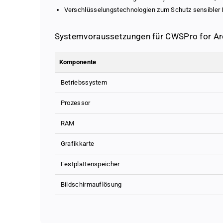
Verschlüsselungstechnologien zum Schutz sensibler 
Systemvoraussetzungen für CWSPro for Arc
Komponente
Betriebssystem
Prozessor
RAM
Grafikkarte
Festplattenspeicher
Bildschirmauflösung
CWSPro for Architekt 3D 22 Ult
Our pricing – fair, transparent 