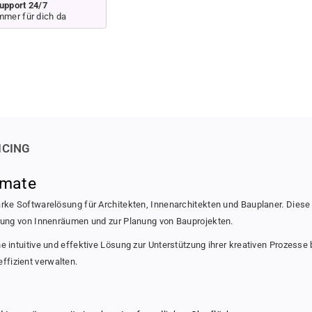
a
a
r
upport 24/7
n
n
mmer für dich da
i
t
t
c
i
i
t
t
e
y
y
f
f
o
o
r
r
C
C
W
W
ICING
S
S
P
P
imate
r
r
o
o
tarke Softwarelösung für Architekten, Innenarchitekten und Bauplaner. Dies
f
f
ierung von Innenräumen und zur Planung von Bauprojekten.
o
o
r
r
ne intuitive und effektive Lösung zur Unterstützung ihrer kreativen Prozess
A
A
ffizient verwalten.
r
r
c
c
h
h
i
i