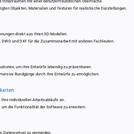
nd Innenräumen mit einer benutzerfreundlichen Oberfläche.
t
t
igten Objekten, Materialien und Texturen für realistische Darstellungen.
e
e
k
k
t
t
3
3
D
D
hnungen direkt aus Ihren 3D-Modellen.
2
2
DF, DWG und DXF für die Zusammenarbeit mit anderen Fachleuten.
2
2
U
U
l
l
t
t
tionen, um Ihre Entwürfe lebendig zu präsentieren.
i
i
immersive Rundgänge durch Ihre Entwürfe zu ermöglichen.
m
m
a
a
t
t
keiten
e
e
hre individuellen Arbeitsabläufe an.
 um die Funktionalität der Software zu erweitern.
um Datenverlust zu vermeiden.