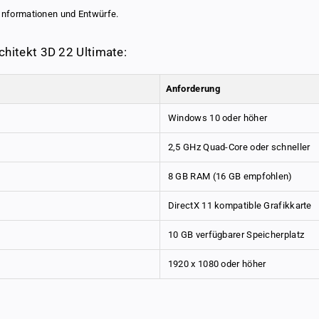
Informationen und Entwürfe.
hitekt 3D 22 Ultimate:
Anforderung
Windows 10 oder höher
2,5 GHz Quad-Core oder schneller
8 GB RAM (16 GB empfohlen)
DirectX 11 kompatible Grafikkarte
10 GB verfügbarer Speicherplatz
1920 x 1080 oder höher
imate
& customer-oriented