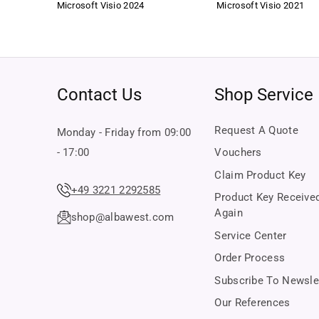
Microsoft Visio 2024
Microsoft Visio 2021
Our goal is to keep you satisfied in the long term. That's
Safety & quality – our promise 
Verified original software
All products are checked and verified before shipping. Yo
Contact Us
Shop Service
Certified shop security
With buyer protection up to €20,000 through Trusted Shop
Request A Quote
Monday - Friday from 09:00
If you have any questions or concerns, our customer servi
- 17:00
Vouchers
Claim Product Key
+49 3221 2292585
Product Key Receive
Again
shop@albawest.com
Service Center
Order Process
Subscribe To Newsle
Our References