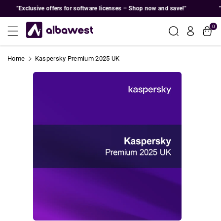
Skip To
"Exclusive offers for software licenses – Shop now and save!"
"E
Content
0
Home
Kaspersky Premium 2025 UK
Skip To
Product
Information