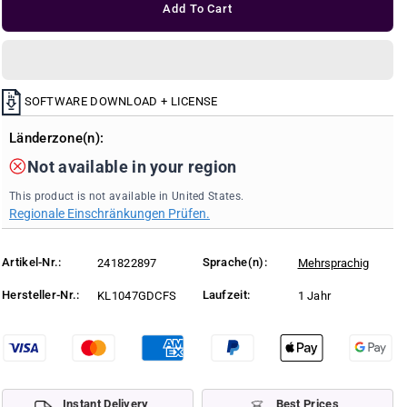
l
Add To Cart
r
r
a
r
e
e
p
a
a
r
s
s
i
c
e
e
e
q
q
SOFTWARE DOWNLOAD + LICENSE
u
u
Länderzone(n):
a
a
n
n
Not available in your region
t
t
i
i
This product is not available in United States.
t
t
Regionale Einschränkungen Prüfen.
y
y
f
f
Artikel-Nr.:
Sprache(n):
241822897
Mehrsprachig
o
o
r
r
Hersteller-Nr.:
Laufzeit:
KL1047GDCFS
1 Jahr
K
K
a
a
s
s
p
p
e
e
r
r
Instant Delivery
Best Prices