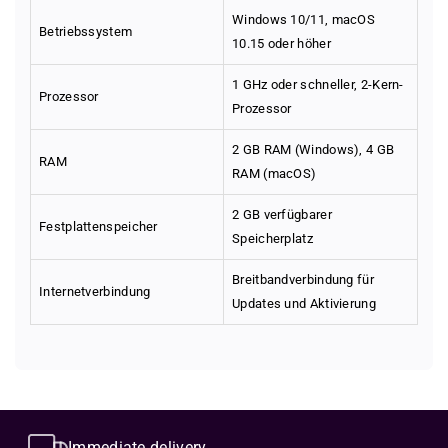
Windows 10/11, macOS
Betriebssystem
10.15 oder höher
1 GHz oder schneller, 2-Kern-
Prozessor
Prozessor
2 GB RAM (Windows), 4 GB
RAM
RAM (macOS)
2 GB verfügbarer
Festplattenspeicher
Speicherplatz
Breitbandverbindung für
Internetverbindung
Updates und Aktivierung
Kaspersky Premium 2025 UK
Our pricing – fair, transparent & customer-
oriented
With the license key for
Kaspersky Premium 2025
, you secure
comprehensive protection for your devices and personal data –
What's behind our prices? Quite simply: a well-thought-out
tailored to the challenges of the modern digital world.
system that offers you the best quality at fair conditions. We rely
Immediate delivery