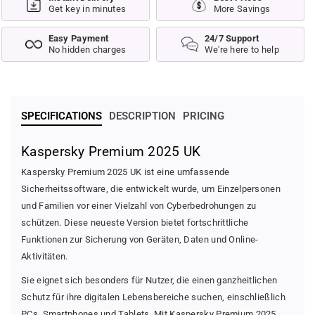
s
s
Get key in minutes
More Savings
k
k
y
y
Easy Payment
24/7 Support
P
P
No hidden charges
We're here to help
r
r
e
e
m
m
i
i
u
u
SPECIFICATIONS
DESCRIPTION
PRICING
m
m
2
2
Kaspersky Premium 2025 UK
0
0
2
2
Kaspersky Premium 2025 UK ist eine umfassende
5
5
Sicherheitssoftware, die entwickelt wurde, um Einzelpersonen
U
U
und Familien vor einer Vielzahl von Cyberbedrohungen zu
K
K
schützen. Diese neueste Version bietet fortschrittliche
Funktionen zur Sicherung von Geräten, Daten und Online-
Aktivitäten.
Sie eignet sich besonders für Nutzer, die einen ganzheitlichen
Schutz für ihre digitalen Lebensbereiche suchen, einschließlich
PCs, Smartphones und Tablets. Mit Kaspersky Premium 2025