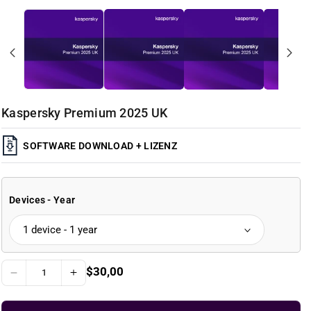
Kaspersky Premium 2025 UK
SOFTWARE DOWNLOAD + LIZENZ
Devices - Year
R
$30,00
D
I
e
g
e
n
u
c
c