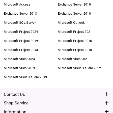
Microsoft Access
Exchange Server 2019
Automated processes
Exchange Server 2013
Exchange Server 2010
With modern systems, we automate many processes – from
ordering to customer service. This saves time and costs.
Microsoft SQL Server
Microsoft Outlook
Less advertising – more trust
Microsoft Project 2024
Microsoft Project 2021
Instead of expensive advertising campaigns, we rely on
Microsoft Project 2019
Microsoft Project 2016
recommendations from satisfied customers – for us, that's the
best advertising.
Microsoft Project 2013
Microsoft Project 2010
Lean margin – long-term satisfaction
Microsoft Visio 2024
Microsoft Visio 2021
Our goal is to keep you satisfied in the long term. That's why we
Microsoft Visio 2019
Microsoft Visual Studio 2022
work with a lean profit margin and offer you fair prices
permanently.
Microsoft Visual Studio 2019
Safety & quality – our promise to you
Verified original software
Contact Us
All products are checked and verified before shipping. You
Monday - Friday from 09:00 - 17:00
Shop Service
receive only original, flawless software.
+49 3221 2292585
Request A Quote
Information
Certified shop security