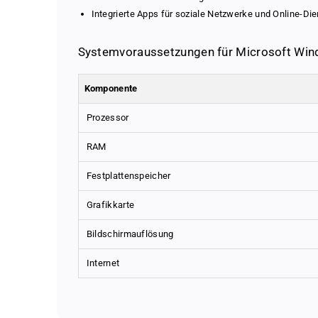
Integrierte Apps für soziale Netzwerke und Online-Di
Systemvoraussetzungen für Microsoft Wi
Komponente
Prozessor
RAM
Festplattenspeicher
Grafikkarte
Bildschirmauflösung
Internet
Microsoft Windows 8.1 Home
Our pricing – fair, transparent 