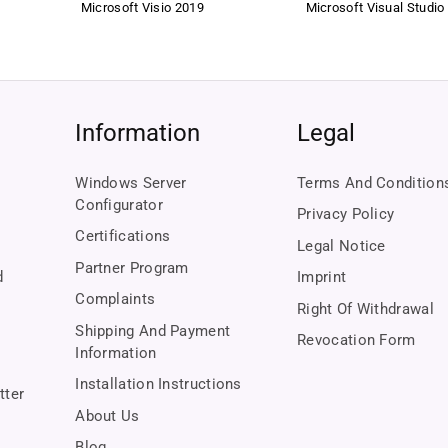
Microsoft Visio 2019
Microsoft Visual Studio
 why we work with a lean profit margin and offer you fair prices permanently.
to you
u receive only original, flawless software.
Information
Legal
s and EHI certification, we guarantee you a secure purchase from the first c
Windows Server
Terms And Condition
Configurator
ce is always here for you – fast, personal, and reliable.
Privacy Policy
Certifications
Legal Notice
Partner Program
d
Imprint
Complaints
Right Of Withdrawal
Shipping And Payment
Revocation Form
Information
Installation Instructions
tter
About Us
Blog