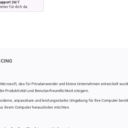
o
o
upport 24/7
mmer für dich da
r
r
M
M
i
i
c
c
r
r
o
o
s
s
o
o
f
f
t
t
ICING
W
W
i
i
n
n
d
d
Microsoft, das für Privatanwender und kleine Unternehmen entwickelt wurde
o
o
ie Produktivität und Benutzerfreundlichkeit steigern.
w
w
s
s
moderne, anpassbare und leistungsstarke Umgebung für ihre Computer benötig
8
8
e aus ihrem Computer herausholen möchten.
.
.
1
1
H
H
o
o