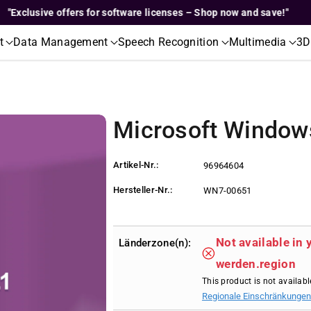
clusive offers for software licenses – Shop now and save!"
t
Data Management
Speech Recognition
Multimedia
3D
Microsoft Window
Artikel-Nr.:
96964604
Hersteller-Nr.:
WN7-00651
Not available in 
Länderzone(n):
werden.region
This product is not availabl
Regionale Einschränkungen