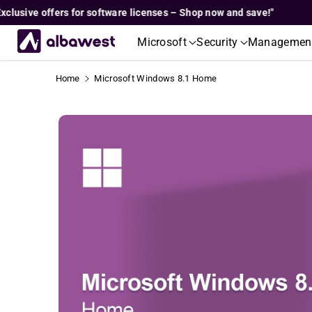
Skip To
sive offers for software licenses – Shop now and save!"
"Ex
Content
Microsoft
Security
Managemen
Home
Microsoft Windows 8.1 Home
Skip To
Product
Informati
On