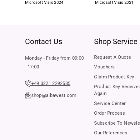
Microsoft Visio 2024
Microsoft Visio 2021
Our goal is to keep you satisfied in the long term. That's
Safety & quality – our promise 
Verified original software
All products are checked and verified before shipping. Yo
Contact Us
Shop Service
Certified shop security
With buyer protection up to €20,000 through Trusted Shop
Request A Quote
Monday - Friday from 09:00
If you have any questions or concerns, our customer servi
- 17:00
Vouchers
Claim Product Key
+49 3221 2292585
Product Key Receive
Again
shop@albawest.com
Service Center
Order Process
Subscribe To Newsle
Our References