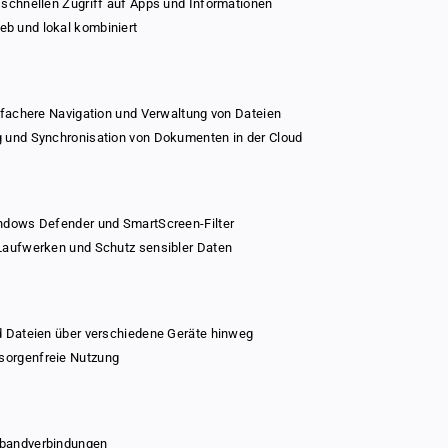
 schnellen Zugriff auf Apps und Informationen
m
m
b und lokal kombiniert
e
e
infachere Navigation und Verwaltung von Dateien
g und Synchronisation von Dokumenten in der Cloud
indows Defender und SmartScreen-Filter
 Laufwerken und Schutz sensibler Daten
nd Dateien über verschiedene Geräte hinweg
sorgenfreie Nutzung
tbandverbindungen