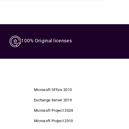
rt strategies, modern technology, and genuine
tly simplifies your digital work and browsing.
to use.
ues easy operation and quick access to modern apps.
asing advantages for ourselves – and for you.
cus on what matters.
100% Original licenses
nditions.
Microsoft Office 2013
Exchange Server 2019
Microsoft Project 2024
ing.
Microsoft Project 2010