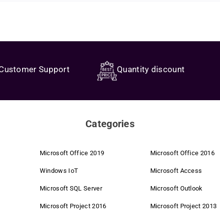
t system that offers you the best quality at fair conditions. We rely on sma
ou get a user-friendly and powerful operating system solution that significan
key immediately and can enter it directly. Confirm, done – your PC is ready 
s looking for a reliable platform for everyday use. Ideal for anyone who val
re trading and targeted bundling of volume licenses, we secure strong purch
tion access, and seamless cloud integration
that help you save time and fo
Customer Support
Quantity discount
 a fully optimized user experience on your PC.
 costs are completely eliminated. We pass these savings directly on to you.
butors enable direct purchasing – without intermediaries, with exclusive co
Categories
or fair conditions, no matter where you shop.
Microsoft Office 2019
Microsoft Office 2016
m ordering to customer service. This saves time and costs.
Windows IoT
Microsoft Access
Microsoft SQL Server
Microsoft Outlook
ecommendations from satisfied customers – for us, that's the best advertis
Microsoft Project 2016
Microsoft Project 2013