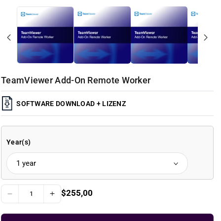
TeamViewer Add-On Remote Worker
SOFTWARE DOWNLOAD + LIZENZ
Year(s)
R
$255,00
D
I
e
g
e
n
u
c
c