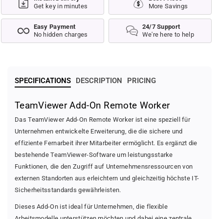
e
e
Get key in minutes
More Savings
w
w
e
e
Easy Payment
24/7 Support
r
r
No hidden charges
We're here to help
A
A
d
d
d
d
-
-
O
O
SPECIFICATIONS
DESCRIPTION
PRICING
n
n
R
R
TeamViewer Add-On Remote Worker
e
e
m
m
Das TeamViewer Add-On Remote Worker ist eine speziell für
o
o
Unternehmen entwickelte Erweiterung, die die sichere und
t
t
effiziente Fernarbeit ihrer Mitarbeiter ermöglicht. Es ergänzt die
e
e
bestehende TeamViewer-Software um leistungsstarke
W
W
Funktionen, die den Zugriff auf Unternehmensressourcen von
o
o
r
r
externen Standorten aus erleichtern und gleichzeitig höchste IT-
k
k
Sicherheitsstandards gewährleisten.
e
e
Dieses Add-On ist ideal für Unternehmen, die flexible
r
r
Arbeitsmodelle unterstützen möchten und dabei eine zentrale