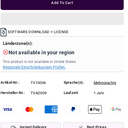
l
Add To Cart
r
r
a
r
e
e
p
a
a
r
s
s
i
c
e
e
e
q
q
SOFTWARE DOWNLOAD + LICENSE
u
u
Länderzone(n):
a
a
n
n
Not available in your region
t
t
i
i
This product is not available in United States.
t
t
Regionale Einschränkungen Prüfen.
y
y
f
f
Artikel-Nr.:
Sprache(n):
TV10006
Mehrsprachig
o
o
r
r
Hersteller-Nr.:
Laufzeit:
TVAD009
1 Jahr
T
T
e
e
a
a
m
m
V
V
i
i
Instant Delivery
Best Prices